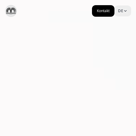
Binious — Kreativstudio für Web, Games & digitale Produkte
DE
Arbeiten
Studio
Journal
Über uns
Kontakt
Kontakt
DE
DE
KONTAKT
DE
Kontakt
Kontakt
DE
DE
KONTAKT