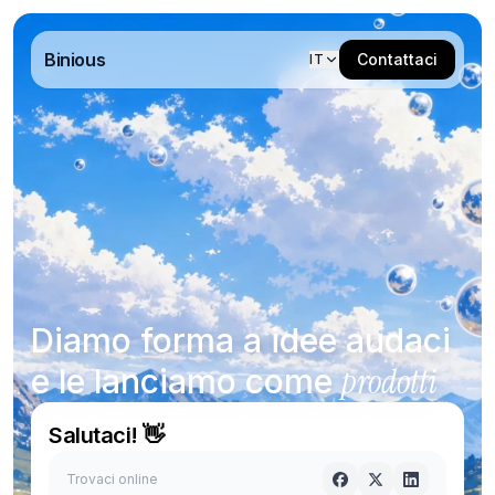
Contatti — Studio creativo Binious
Binious
Contattaci
IT
Diamo forma a idee audaci
prodotti
e le lanciamo come
Salutaci! 👋
Trovaci online