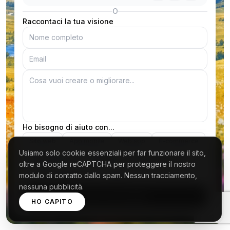
O
Raccontaci la tua visione
Ho bisogno di aiuto con...
Sito web
App mobile
Web app
E-commerce
Usiamo solo cookie essenziali per far funzionare il sito,
Identità visiva
3D e Motion
Marketing digitale
oltre a Google reCAPTCHA per proteggere il nostro
modulo di contatto dallo spam. Nessun tracciamento,
Crescita e consulenza
Altro
nessuna pubblicità.
Invia il messaggio
HO CAPITO