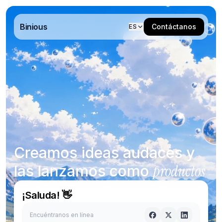
Contacto — Estudio creativo Binious
Binious
Contáctanos
ES
Creamos ideas audaces y
productos
las lanzamos como
¡Saluda! 👋
Encuéntranos en línea