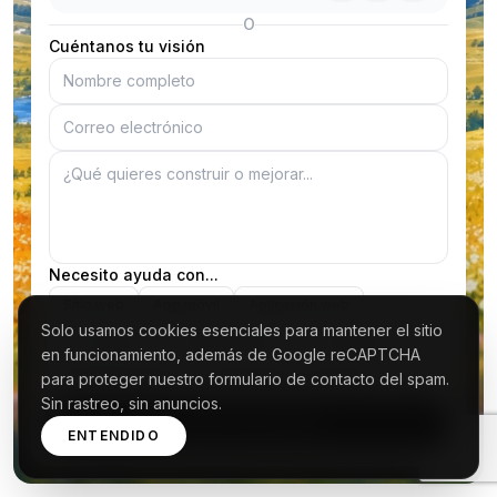
O
Cuéntanos tu visión
Necesito ayuda con...
Sitio web
App móvil
Aplicación web
Solo usamos cookies esenciales para mantener el sitio
E-commerce
Identidad visual
3D y Motion
en funcionamiento, además de Google reCAPTCHA
para proteger nuestro formulario de contacto del spam.
Marketing digital
Crecimiento y consultoría
Otro
Sin rastreo, sin anuncios.
Enviar mi mensaje
ENTENDIDO